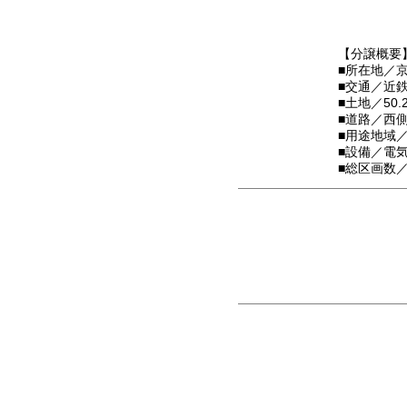
【分譲概要
■所在地／
■交通／近
■土地／50.
■道路／西側約
■用途地域／
■設備／電
■総区画数