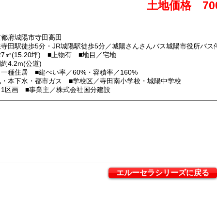
土地価格 70
】
京都府城陽市寺田高田
鉄寺田駅徒歩5分・JR城陽駅徒歩5分／城陽さんさんバス城陽市役所バス
27㎡(15.20坪) ■上物有 ■地目／宅地
4.2m(公道)
一種住居 ■建ぺい率／60%・容積率／160%
気・本下水・都市ガス ■学校区／寺田南小学校・城陽中学校
／1区画 ■事業主／株式会社国分建設
エルーセラシリーズに戻る