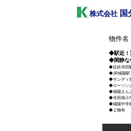
国
株式会社
物件名
◆駅近！
◆閑静な
◆近鉄寺田
◆JR城陽駅
◆サンディ
◆ローソン
​◆城陽さ
◆寺田南小
◆城陽中学
◆上物有