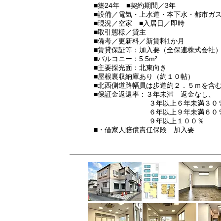
​■築24年
■契約期間／3年
■設備／電気・上水道・本下水・都市ガ
■現況／空家 ■入居日／即時
■取引態様／貸主
■備考／更新料／新賃料1か月
■賃貸保証等：加入要（全保連株式会社
■バルコニー：5.5m²
■主要採光面：北東向き
■屋根裏収納庫あり（約１０帖）
■北西側道路幅員は歩道約２．５ｍを含
■保証金返還率：３年未満 返金なし、
３年以上６年未満３０
​ ６年以上９年未満６０
​ ９年以上１００％
■・借家人賠償責任保険 加入要